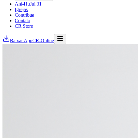
Ani-Hu
Jul 31
Igrejas
Contribua
Contato
CR Store
Baixar App
CR-Online