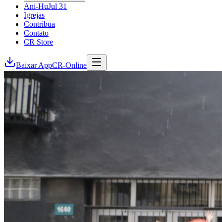
Ani-Hu
Jul 31
Igrejas
Contribua
Contato
CR Store
Baixar App
CR-Online