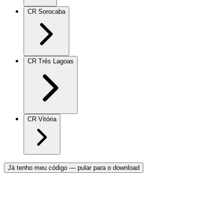
CR Sorocaba
CR Três Lagoas
CR Vitória
Já tenho meu código — pular para o download