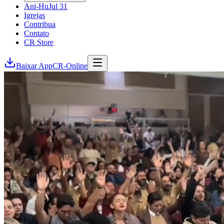
Ani-Hu
Jul 31
Igrejas
Contribua
Contato
CR Store
Baixar App
CR-Online