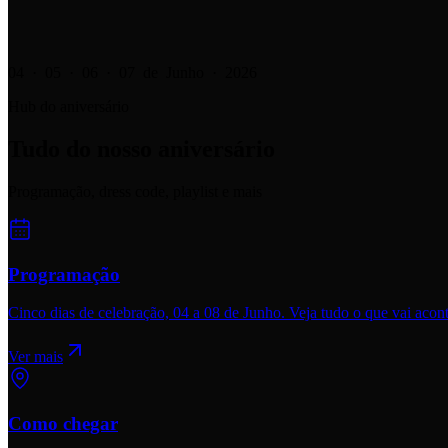
04 · 05 · 06 · 07 de Junho · 2026
Hub do aniversário
Tudo do nosso aniversário
Programação, dress code, playlist e mais
Programação
Cinco dias de celebração, 04 a 08 de Junho. Veja tudo o que vai acont
Ver mais
Como chegar