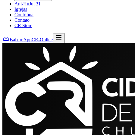
Ani-Hu
Jul 31
Igrejas
Contribua
Contato
CR Store
Baixar App
CR-Online