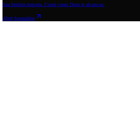
Sua história importa. Conte como Deus te alcançou.
Abrir formulário