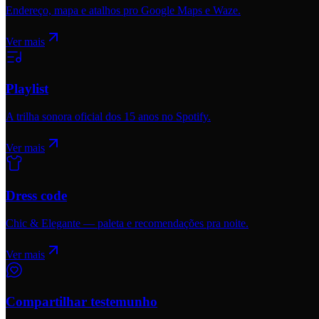
Endereço, mapa e atalhos pro Google Maps e Waze.
Ver mais
Playlist
A trilha sonora oficial dos 15 anos no Spotify.
Ver mais
Dress code
Chic & Elegante — paleta e recomendações pra noite.
Ver mais
Compartilhar testemunho